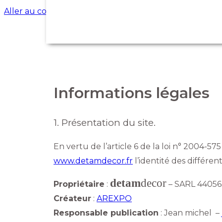
Panneau de gestion des cookies
Aller au contenu principal
DEVIS GRATUIT
03 28 61 80 34 ou
A PROPOS DE DETAM DECO
Informations légales
1. Présentation du site.
En vertu de l’article 6 de la loi n° 2004-57
www.detamdecor.fr
l’identité des différent
detam
decor
Propriétaire
:
– SARL 44056
Créateur
:
AREXPO
Responsable publication
: Jean michel –