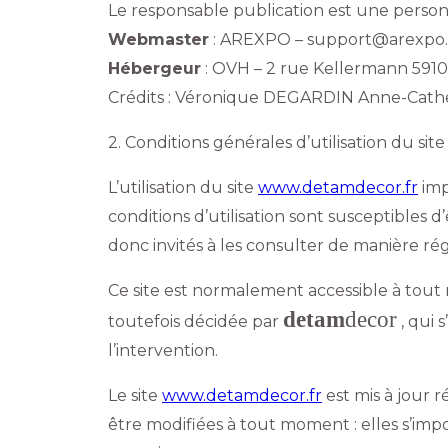
Le responsable publication est une pers
Webmaster
: AREXPO – support@arexpo.
Hébergeur
: OVH – 2 rue Kellermann 591
Crédits : Véronique DEGARDIN Anne-Ca
2. Conditions générales d’utilisation du site
L’utilisation du site
www.detamdecor.fr
imp
conditions d’utilisation sont susceptibles 
donc invités à les consulter de manière rég
Ce site est normalement accessible à tout
detam
decor
toutefois décidée par
, qui 
l’intervention.
Le site
www.detamdecor.fr
est mis à jour
être modifiées à tout moment : elles s’impos