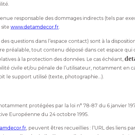
ité.
enue responsable des dommages indirects (tels par ex
 site
www.detamdecor.fr
.
r des questions dans l’espace contact) sont à la disposition
e préalable, tout contenu déposé dans cet espace qui con
de
relatives à la protection des données. Le cas échéant,
lité civile et/ou pénale de l’utilisateur, notamment en ca
t le support utilisé (texte, photographie…).
.
otamment protégées par la loi n° 78-87 du 6 janvier 197
rective Européenne du 24 octobre 1995.
amdecor.fr
, peuvent êtres recueillies : l’URL des liens pa