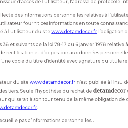
rnisseur d’accès de l’utilisateur, l’adresse de protocole Int
lecte des informations personnelles relatives à l’utilisa
L’utilisateur fournit ces informations en toute connaiss
é à l’utilisateur du site
www.detamdecor.fr
l’obligation 
8 et suivants de la loi 78-17 du 6 janvier 1978 relative à 
, de rectification et d’opposition aux données personnell
e copie du titre d’identité avec signature du titulaire d
ateur du site
www.detamdecor.fr
n’est publiée à l’insu d
detam
decor
s tiers. Seule l’hypothèse du rachat de
e
eur qui serait à son tour tenu de la même obligation de 
.detamdecor.fr
.
 recueille pas d’informations personnelles. .