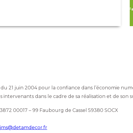
06 65 23 23 37
99 F
R
SAVOIR FAIRE
RÉALISATIONS
PARTENAIRES
T
5 du 21 juin 2004 pour la confiance dans l’économie numér
s intervenants dans le cadre de sa réalisation et de son su
3872 00017 – 99 Faubourg de Cassel 59380 SOCX
jms@detamdecor.fr