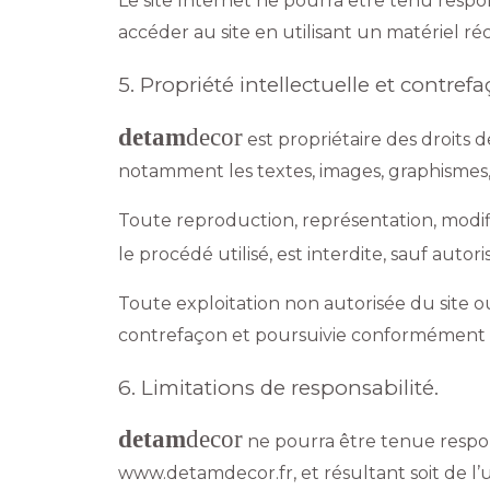
Le site Internet ne pourra être tenu respons
accéder au site en utilisant un matériel r
5. Propriété intellectuelle et contrefa
detam
decor
est propriétaire des droits d
notamment les textes, images, graphismes, lo
Toute reproduction, représentation, modifi
le procédé utilisé, est interdite, sauf autor
Toute exploitation non autorisée du site 
contrefaçon et poursuivie conformément aux
6. Limitations de responsabilité.
detam
decor
ne pourra être tenue respons
www.detamdecor.fr, et résultant soit de l’u