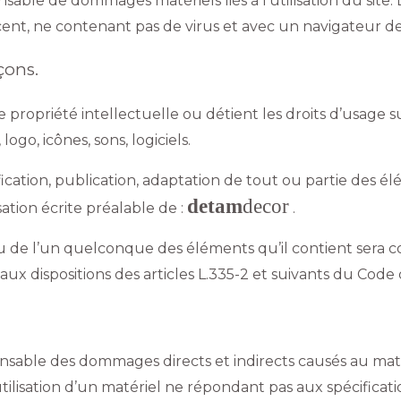
able de dommages matériels liés à l’utilisation du site. D
écent, ne contenant pas de virus et avec un navigateur d
çons.
e propriété intellectuelle ou détient les droits d’usage su
go, icônes, sons, logiciels.
cation, publication, adaptation de tout ou partie des él
detam
decor
isation écrite préalable de :
.
ou de l’un quelconque des éléments qu’il contient sera
 dispositions des articles L.335-2 et suivants du Code d
able des dommages directs et indirects causés au matériel
tilisation d’un matériel ne répondant pas aux spécificatio